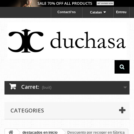
Contacti'ns
Entreu
Catalan
Carret:
(buit)
CATEGORIES
destacados en inicio
Descuento por recoger en fábrica