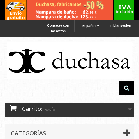
Contacte con
Iniciar sesión
Español
nosotros
Carrito:
vacío
CATEGORÍAS