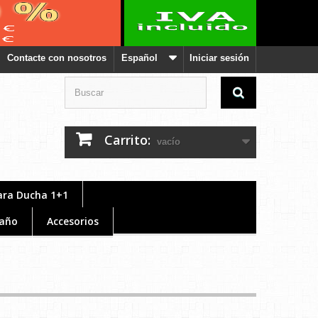
Contacte con nosotros
Español
Iniciar sesión
Carrito:
vacío
ara Ducha 1+1
año
Accesorios