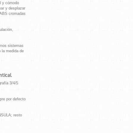
il y cómodo
sar y desplazar
n ABS cromadas
ulación,
smos sistemas
o la medida de
ntical
.
rafía 3/4/5
re por defecto
INSULA; resto