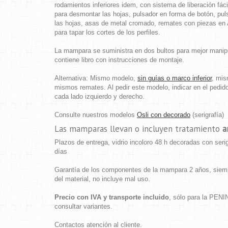
rodamientos inferiores idem, con sistema de liberación fác
para desmontar las hojas, pulsador en forma de botón, pul
las hojas, asas de metal cromado, remates con piezas e
para tapar los cortes de los perfiles.
La mampara se suministra en dos bultos para mejor manip
contiene libro con instrucciones de montaje.
Alternativa: Mismo modelo,
sin guías o marco inferior
, mi
mismos remates. Al pedir este modelo, indicar en el pedid
cada lado izquierdo y derecho.
Consulte nuestros modelos
Osli con decorado
(
serigrafía
)
Las mamparas llevan o incluyen tratamiento
a
Plazos de entrega, vidrio incoloro 48 h decoradas con serig
días
Garantía de los componentes de la mampara 2 años, siemp
del material, no incluye mal uso.
Precio con IVA y transporte incluido
, sólo para la PEN
consultar variantes.
Contactos atención al cliente.