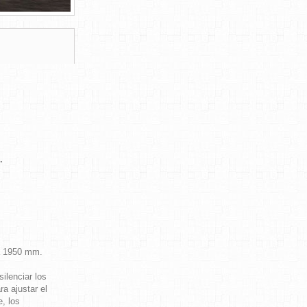
.
a 1950 mm.
ilenciar los
a ajustar el
, los